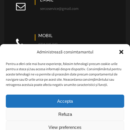
sercoservice@gmail.com
MOBIL
0724.945.943
Administrează consimtamantul
Pentru a oferi cele mai bune experiențe, folosim tehnologii precum cookie-urile
pentru a stoca și/sau accesa informații despre dispozitiv. Consimțământul pentru
aceste tehnologii ne va permite să procesăm date precum comportamentul de
navigare sau ID-urile unice pe acest site. Neacordarea consimțământului sau
retragerea acestuia poate afecta negativ anumite caracteristici și funcții.
Accepta
Reparatii masini de spalat Theme By
Maintenance
Refuza
Services
View preferences