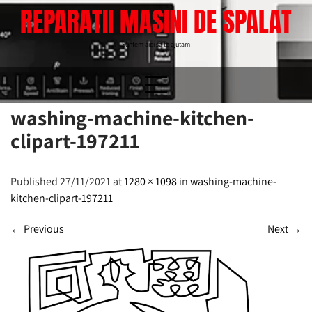
Skip
REPARATII MASINI DE SPALAT
to
content
Suntem aici sa te ajutam
washing-machine-kitchen-
clipart-197211
Published 27/11/2021 at
1280 × 1098
in
washing-machine-
kitchen-clipart-197211
←
Previous
Next
→