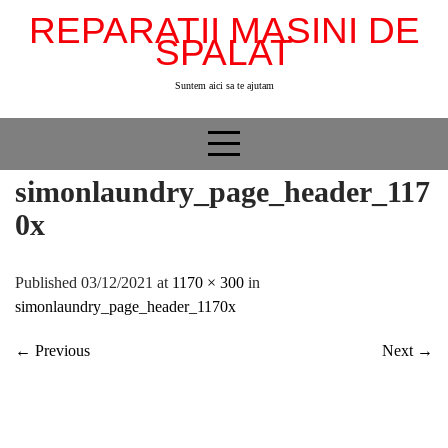
Skip
REPARATII MASINI DE
to
SPALAT
content
Suntem aici sa te ajutam
simonlaundry_page_header_117
0x
Published 03/12/2021 at
1170 × 300
in
simonlaundry_page_header_1170x
←
Previous
Next
→