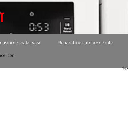
T
masini de spalat vase
Reparatii uscatoare de rufe
vice icon
Ne