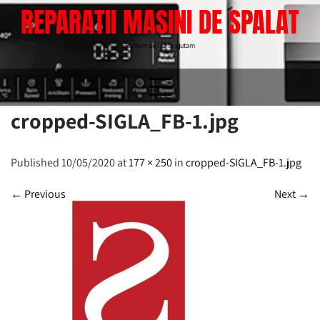
Skip
REPARATII MASINI DE SPALAT
to
content
Suntem aici sa te ajutam
cropped-SIGLA_FB-1.jpg
Published 10/05/2020 at
177 × 250
in
cropped-SIGLA_FB-1.jpg
←
Previous
Next
→