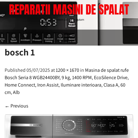
Skip
REPARATII MASINI DE SPALAT
to
content
Suntem aici sa te ajutam
bosch 1
Published 05/07/2025 at
1200 × 1670
in
Masina de spalat rufe
Bosch Seria 8 WGB24400BY, 9 kg, 1400 RPM, EcoSilence Drive,
Home Connect, Iron Assist, Iluminare interioara, Clasa A, 60
cm, Alb
←
Previous