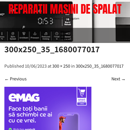
Skip
REPARATII MASINI DE SPALAT
to
content
Suntem aici sa te ajutam
300x250_35_1680077017
Published 10/06/2023 at
300 × 250
in
300x250_35_1680077017
←
Previous
Next
→